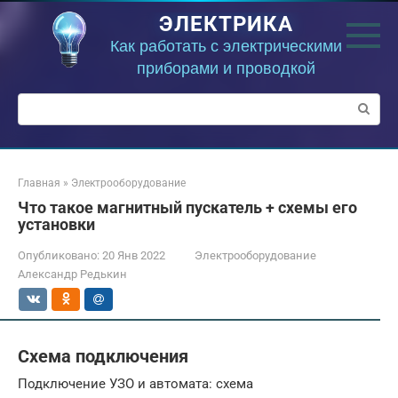
Перейти
ЭЛЕКТРИКА
к
контенту
Как работать с электрическими
приборами и проводкой
Поиск:
Главная
»
Электрооборудование
Что такое магнитный пускатель + схемы его
установки
Опубликовано:
20 Янв 2022
Электрооборудование
Александр Редькин
Схема подключения
Подключение УЗО и автомата: схема