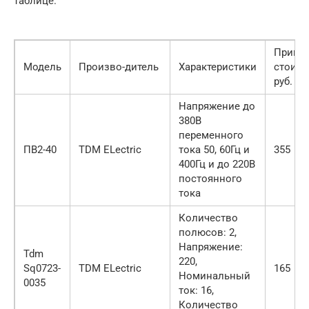
таблице.
Приме
Модель
Произво-дитель
Характеристики
стоимо
руб.
Напряжение до
380В
переменного
ПВ2-40
TDM ELectric
тока 50, 60Гц и
355
400Гц и до 220В
постоянного
тока
Количество
полюсов: 2,
Напряжение:
Tdm
220,
Sq0723-
TDM ELectric
165
Номинальный
0035
ток: 16,
Количество