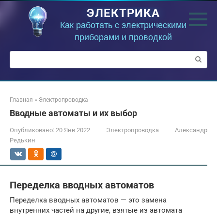
Перейти
ЭЛЕКТРИКА
к
контенту
Как работать с электрическими
приборами и проводкой
Поиск:
Главная
»
Электропроводка
Вводные автоматы и их выбор
Опубликовано:
20 Янв 2022
Электропроводка
Александр
Редькин
Переделка вводных автоматов
Переделка вводных автоматов — это замена
внутренних частей на другие, взятые из автомата