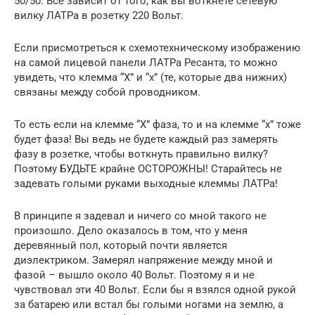
50/50. Все зависит от того, как вы воткнете сетевую
вилку ЛАТРа в розетку 220 Вольт.
Если присмотреться к схемотехническому изображению
на самой лицевой панели ЛАТРа Ресанта, то можно
увидеть, что клемма “Х” и “х” (те, которые два нижних)
связаны между собой проводником.
То есть если на клемме “Х” фаза, то и на клемме “х” тоже
будет фаза! Вы ведь не будете каждый раз замерять
фазу в розетке, чтобы воткнуть правильно вилку?
Поэтому БУДЬТЕ крайне ОСТОРОЖНЫ! Старайтесь не
задевать голыми руками выходные клеммы ЛАТРа!
В принципе я задевал и ничего со мной такого не
произошло. Дело оказалось в том, что у меня
деревянный пол, который почти является
диэлектриком. Замерял напряжение между мной и
фазой – вышло около 40 Вольт. Поэтому я и не
чувствовал эти 40 Вольт. Если бы я взялся одной рукой
за батарею или встал бы голыми ногами на землю, а