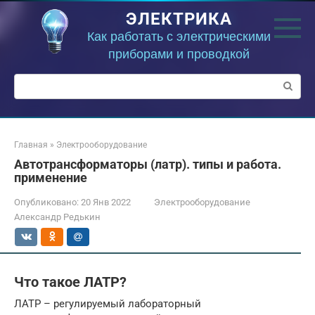
Перейти
ЭЛЕКТРИКА
к
контенту
Как работать с электрическими
приборами и проводкой
Поиск:
Главная
»
Электрооборудование
Автотрансформаторы (латр). типы и работа.
применение
Опубликовано:
20 Янв 2022
Электрооборудование
Александр Редькин
Что такое ЛАТР?
ЛАТР – регулируемый лабораторный